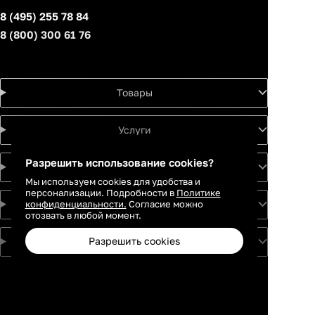
8 (495) 255 78 84
8 (800) 300 61 76
Товары
Услуги
Разрешить использование cookies?
Идеи
Мы используем cookies для удобства и
персонализации. Подробности в
Политике
конфиденциальности.
Согласие можно
О проекте
отозвать в любой момент.
Разрешить cookies
Для партнеров
Москва
Санкт-
Петербург
Екатеринбург
Краснодар