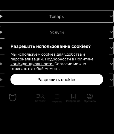
Товары
Услуги
Разрешить использование cookies?
Идеи
Мы используем cookies для удобства и
персонализации. Подробности в
Политике
конфиденциальности.
Согласие можно
О проекте
отозвать в любой момент.
Разрешить cookies
Для партнеров
Москва
Санкт-
Петербург
Каталог
Избранное
Профиль
Корзина
Екатеринбург
Краснодар
Новосибирск
Казань
Ростов-на-