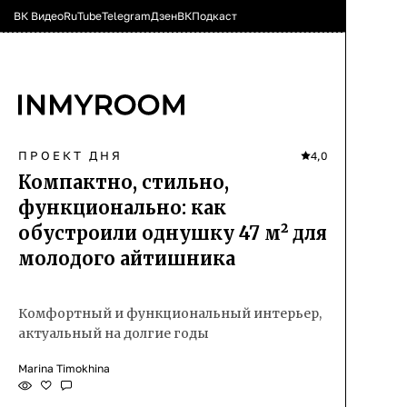
ВК Видео
RuTube
Telegram
Дзен
ВК
Подкаст
ПРОЕКТ ДНЯ
4,0
Компактно, стильно,
функционально: как
обустроили однушку 47 м² для
молодого айтишника
Комфортный и функциональный интерьер,
актуальный на долгие годы
Marina Timokhina