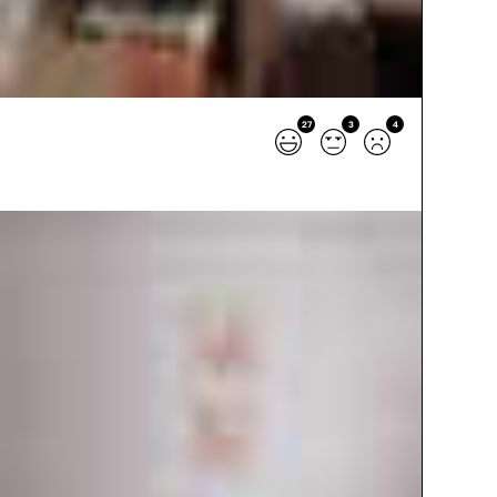
27
3
4