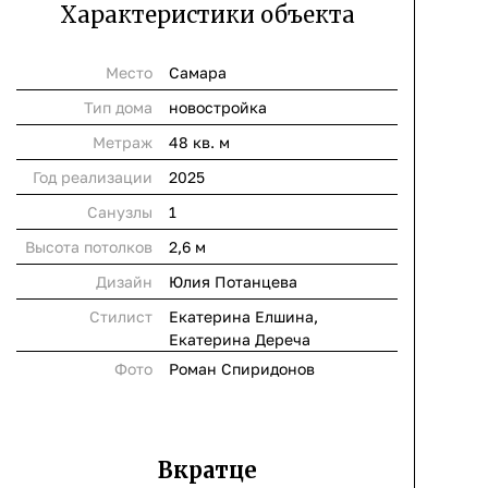
Характеристики объекта
Место
Самара
Тип дома
новостройка
Метраж
48 кв. м
Год реализации
2025
Cанузлы
1
Высота потолков
2,6 м
Дизайн
Юлия Потанцева
Стилист
Екатерина Елшина,
Екатерина Дереча
Фото
Роман Спиридонов
Вкратце