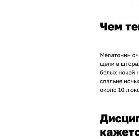
Чем те
Мелатонин оче
щели в шторах
белых ночей 
спальне ночью
около 10 люкс
Дисцип
кажет