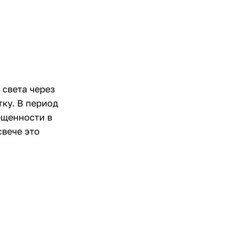
 света через
тку. В период
ещенности в
свече это