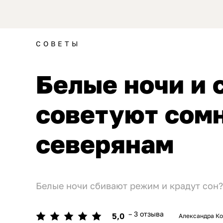
СОВЕТЫ
Белые ночи и с
советуют сом
северянам
Белые ночи сбивают режим и крадут сон?
– 3 отзыва
5,0
Александра К