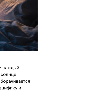
ти каждый
 солнце
оборачивается
ецифику и