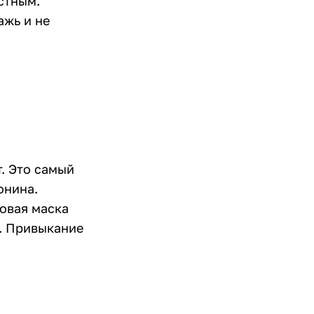
стным.
ажь и не
. Это самый
онина.
овая маска
. Привыкание