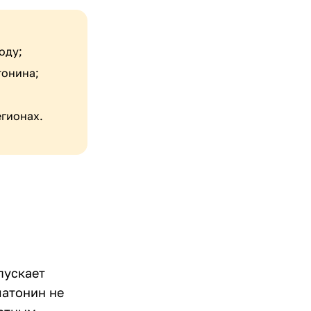
оду;
тонина;
гионах.
пускает
латонин не