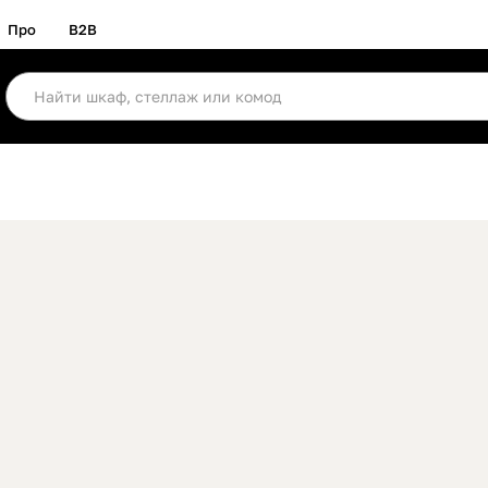
Про
B2B