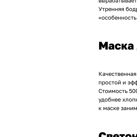
вырабатывает
Утренняя бодр
«особенность 
Маска 
Качественная
простой и эф
Стоимость 50
удобнее хлоп
к маске заним
Свето