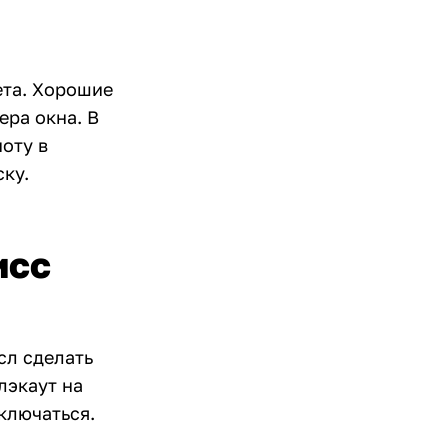
ета. Хорошие
ера окна. В
оту в
ску.
исс
сл сделать
лэкаут на
ключаться.