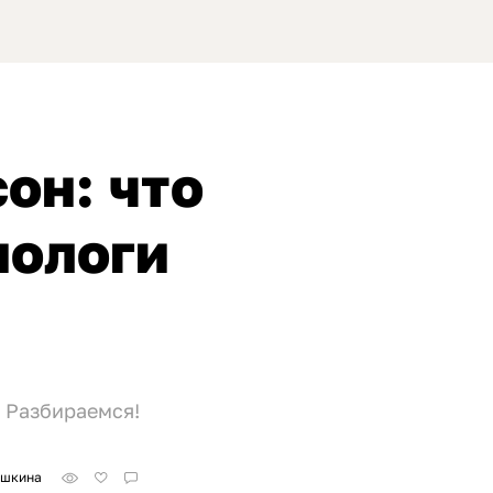
он: что
нологи
 Разбираемся!
ошкина