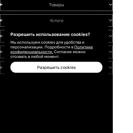
Товары
Услуги
Разрешить использование cookies?
Идеи
Мы используем cookies для удобства и
персонализации. Подробности в
Политике
конфиденциальности.
Согласие можно
О проекте
отозвать в любой момент.
Разрешить cookies
Для партнеров
Москва
Санкт-
Петербург
Екатеринбург
Краснодар
Новосибирск
Каталог
Избранное
Профиль
Корзина
Казань
Ростов-на-
Дону
Нижний