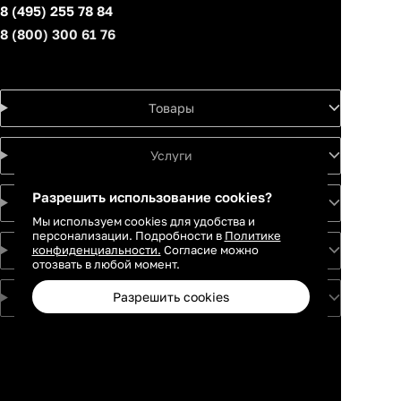
8 (495) 255 78 84
8 (800) 300 61 76
Товары
Услуги
Разрешить использование cookies?
Идеи
Мы используем cookies для удобства и
персонализации. Подробности в
Политике
конфиденциальности.
Согласие можно
О проекте
отозвать в любой момент.
Разрешить cookies
Для партнеров
Москва
Санкт-
Петербург
Екатеринбург
Краснодар