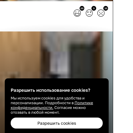
20
5
10
Разрешить использование cookies?
Мы используем cookies для удобства и
персонализации. Подробности в
Политике
конфиденциальности.
Согласие можно
отозвать в любой момент.
Разрешить cookies