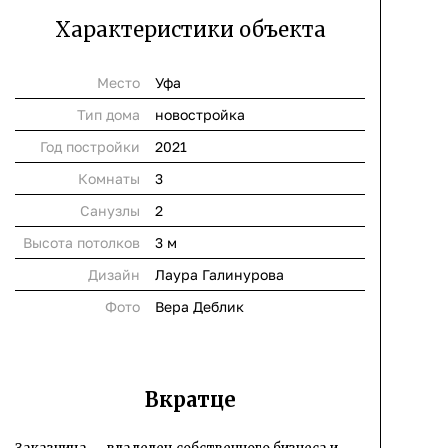
Характеристики объекта
Место
Уфа
Тип дома
новостройка
Год постройки
2021
Комнаты
3
Cанузлы
2
Высота потолков
3 м
Дизайн
Лаура Галинурова
Фото
Вера Деблик
Вкратце