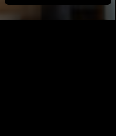
Каталог
Избранное
Профиль
Корзина
17
5
12
Система хранения для одежды в гостевой
комнате заняла торцевую стену. Оба шкафа —
частично с остекленными фасадами и скрытой
подсветкой на полках. Это не только эстетично, но
и создает дополнительный сценарий освещения.
При входе встроен стеллаж с открытыми
полками разного размера.